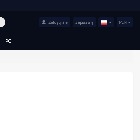
Zaloguj się
Zapisz się
PLN
Poland(Polski)
PC