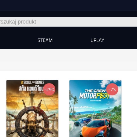
STEAM
UPLAY
-29%
-7%