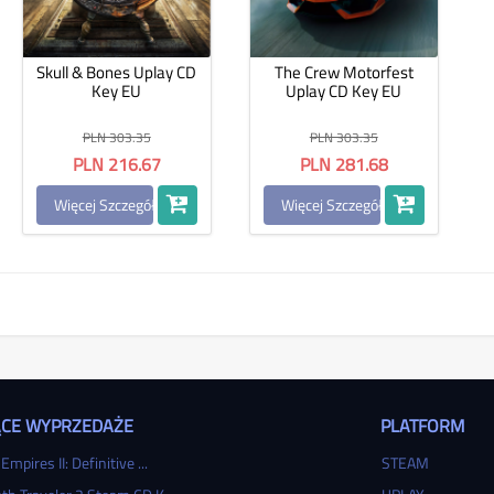
Skull & Bones Uplay CD
The Crew Motorfest
Key EU
Uplay CD Key EU
PLN 303.35
PLN 303.35
PLN 216.67
PLN 281.68
Więcej Szczegółów
Więcej Szczegółów
CE WYPRZEDAŻE
PLATFORM
Empires II: Definitive ...
STEAM