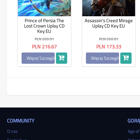
Prince of Persia The
Assassin's Creed Mirage
Lost Crown Uplay CD
Uplay CD Key EU
Key EU
PLN 260.01
PLN 260.01
PLN 216.67
PLN 173.33
Więcej Szczegółów
Więcej Szczegółów
COMMUNITY
GORĄ
O nas
Age of 