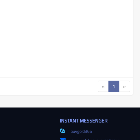
«
1
»
INSTANT MESSENGER
buygold365